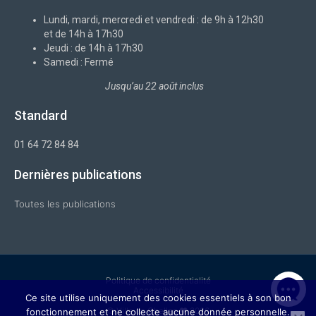
o
i
r
e
k
n
a
-
m
Lundi, mardi, mercredi et vendredi : de 9h à 12h30
f
et de 14h à 17h30
Jeudi : de 14h à 17h30
Samedi : Fermé
Jusqu’au 22 août inclus
Standard
01 64 72 84 84
Dernières publications
Toutes les publications
Politique de confidentialité
Accessibilité
Ce site utilise uniquement des cookies essentiels à son bon
© Ville de Chelles ❤ 2026
fonctionnement et ne collecte aucune donnée personnelle.