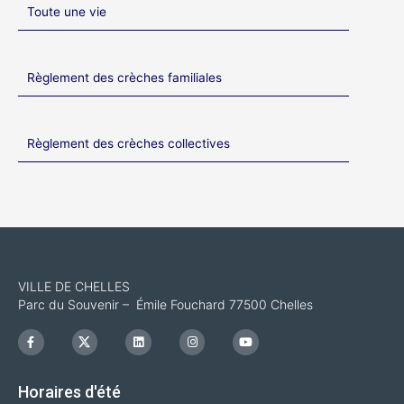
Toute une vie
Règlement des crèches familiales
Règlement des crèches collectives
VILLE DE CHELLES
Parc du Souvenir – Émile Fouchard 77500 Chelles
F
I
L
I
Y
a
c
i
n
o
c
o
n
s
u
e
n
k
t
t
b
-
e
a
u
Horaires d'été
o
x
d
g
b