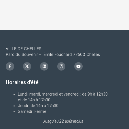
VILLE DE CHELLES
Parc du Souvenir – Émile Fouchard 77500 Chelles
F
I
L
I
Y
a
c
i
n
o
c
o
n
s
u
e
n
k
t
t
b
-
e
a
u
Horaires d'été
o
x
d
g
b
o
i
r
e
k
n
a
-
m
Lundi, mardi, mercredi et vendredi : de 9h à 12h30
f
et de 14h à 17h30
Jeudi : de 14h à 17h30
Samedi : Fermé
Jusqu’au 22 août inclus