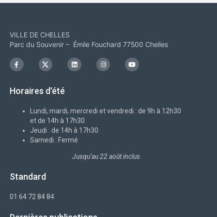
VILLE DE CHELLES
Parc du Souvenir – Émile Fouchard 77500 Chelles
F
I
L
I
Y
a
c
i
n
o
c
o
n
s
u
e
n
k
t
t
b
-
e
a
u
Horaires d'été
o
x
d
g
b
o
i
r
e
k
n
a
-
m
Lundi, mardi, mercredi et vendredi : de 9h à 12h30
f
et de 14h à 17h30
Jeudi : de 14h à 17h30
Samedi : Fermé
Jusqu’au 22 août inclus
Standard
01 64 72 84 84