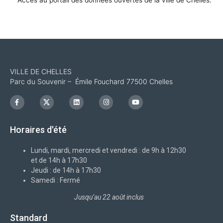
Accès au portail des données ouvertes de la ville de Chelles.
VILLE DE CHELLES
Parc du Souvenir – Émile Fouchard 77500 Chelles
F
I
L
I
Y
a
c
i
n
o
c
o
n
s
u
e
n
k
t
t
b
-
e
a
u
Horaires d'été
o
x
d
g
b
o
i
r
e
k
n
a
-
m
Lundi, mardi, mercredi et vendredi : de 9h à 12h30
f
et de 14h à 17h30
Jeudi : de 14h à 17h30
Samedi : Fermé
Jusqu’au 22 août inclus
Standard