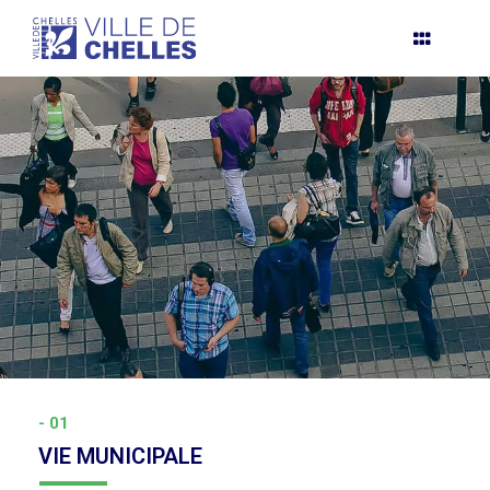
Ma Ville
Aller
au
contenu
- 01
VIE MUNICIPALE