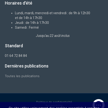
b
-
e
a
u
Horaires d'été
o
x
d
g
b
o
i
r
e
k
n
a
-
m
Lundi, mardi, mercredi et vendredi : de 9h à 12h30
f
et de 14h à 17h30
Jeudi : de 14h à 17h30
Samedi : Fermé
Jusqu’au 22 août inclus
Standard
01 64 72 84 84
Dernières publications
Toutes les publications
Politique de confidentialité
Accessibilité