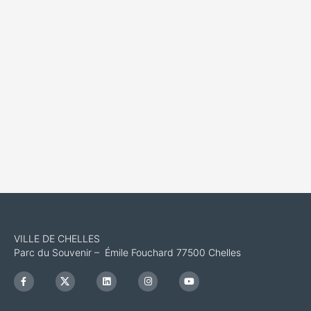
VILLE DE CHELLES
Parc du Souvenir – Émile Fouchard 77500 Chelles
F
I
L
I
Y
a
c
i
n
o
c
o
n
s
u
e
n
k
t
t