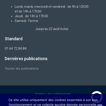
o
i
r
e
k
n
a
-
m
Lundi, mardi, mercredi et vendredi : de 9h à 12h30
f
et de 14h à 17h30
Jeudi : de 14h à 17h30
Samedi : Fermé
Jusqu’au 22 août inclus
Standard
01 64 72 84 84
Dernières publications
Toutes les publications
Politique de confidentialité
Accessibilité
Ce site utilise uniquement des cookies essentiels à son bon
© Ville de Chelles ❤ 2026
fonctionnement et ne collecte aucune donnée personnelle.