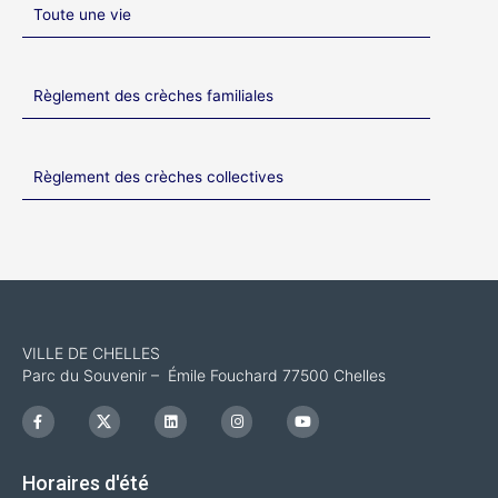
Toute une vie
Règlement des crèches familiales
Règlement des crèches collectives
VILLE DE CHELLES
Parc du Souvenir – Émile Fouchard 77500 Chelles
F
I
L
I
Y
a
c
i
n
o
c
o
n
s
u
e
n
k
t
t
b
-
e
a
u
Horaires d'été
o
x
d
g
b