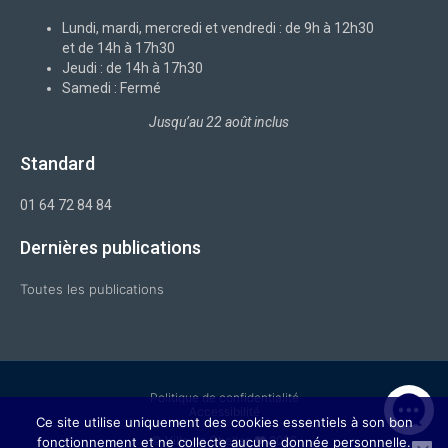
o
i
r
e
k
n
a
-
m
Lundi, mardi, mercredi et vendredi : de 9h à 12h30
f
et de 14h à 17h30
Jeudi : de 14h à 17h30
Samedi : Fermé
Jusqu’au 22 août inclus
Standard
01 64 72 84 84
Dernières publications
Toutes les publications
Politique de confidentialité
Accessibilité
Ce site utilise uniquement des cookies essentiels à son bon
© Ville de Chelles ❤ 2026
fonctionnement et ne collecte aucune donnée personnelle.