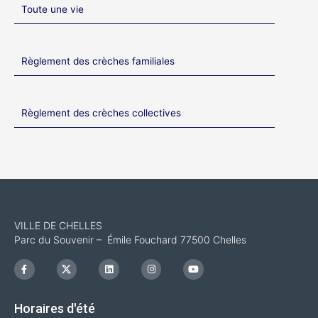
Toute une vie
Règlement des crèches familiales
Règlement des crèches collectives
VILLE DE CHELLES
Parc du Souvenir – Émile Fouchard 77500 Chelles
F
I
L
I
Y
a
c
i
n
o
c
o
n
s
u
e
n
k
t
t
b
-
e
a
u
Horaires d'été
o
x
d
g
b