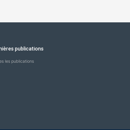
nières publications
es les publications