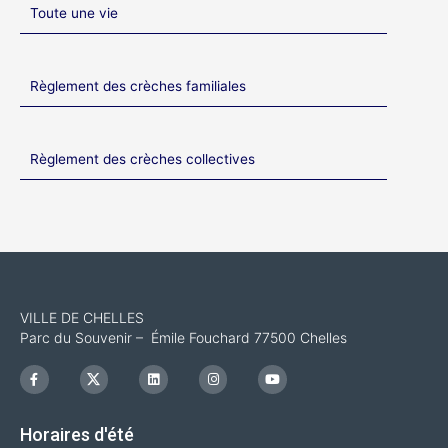
Toute une vie
Règlement des crèches familiales
Règlement des crèches collectives
VILLE DE CHELLES
Parc du Souvenir – Émile Fouchard 77500 Chelles
F
I
L
I
Y
a
c
i
n
o
c
o
n
s
u
e
n
k
t
t
b
-
e
a
u
Horaires d'été
o
x
d
g
b