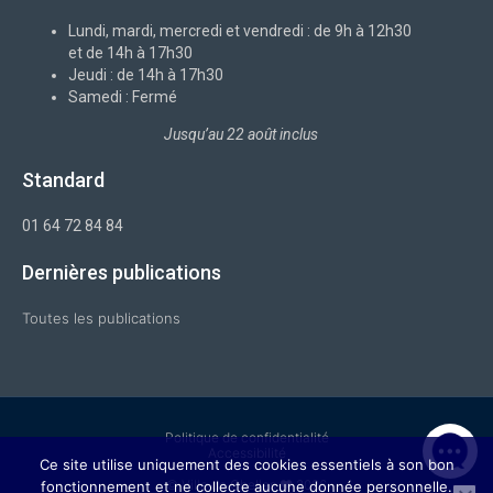
o
i
r
e
k
n
a
-
m
Lundi, mardi, mercredi et vendredi : de 9h à 12h30
f
et de 14h à 17h30
Jeudi : de 14h à 17h30
Samedi : Fermé
Jusqu’au 22 août inclus
Standard
01 64 72 84 84
Dernières publications
Toutes les publications
Politique de confidentialité
Accessibilité
Ce site utilise uniquement des cookies essentiels à son bon
© Ville de Chelles ❤ 2026
fonctionnement et ne collecte aucune donnée personnelle.