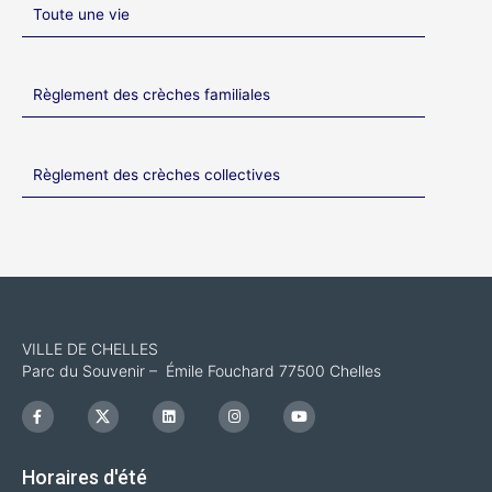
Toute une vie
Règlement des crèches familiales
Règlement des crèches collectives
VILLE DE CHELLES
Parc du Souvenir – Émile Fouchard 77500 Chelles
F
I
L
I
Y
a
c
i
n
o
c
o
n
s
u
e
n
k
t
t
b
-
e
a
u
Horaires d'été
o
x
d
g
b