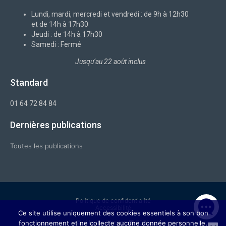
o
i
r
e
k
n
a
-
m
Lundi, mardi, mercredi et vendredi : de 9h à 12h30
f
et de 14h à 17h30
Jeudi : de 14h à 17h30
Samedi : Fermé
Jusqu’au 22 août inclus
Standard
01 64 72 84 84
Dernières publications
Toutes les publications
Politique de confidentialité
Accessibilité
Ce site utilise uniquement des cookies essentiels à son bon
© Ville de Chelles ❤ 2026
fonctionnement et ne collecte aucune donnée personnelle.