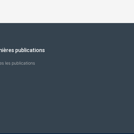
nières publications
es les publications