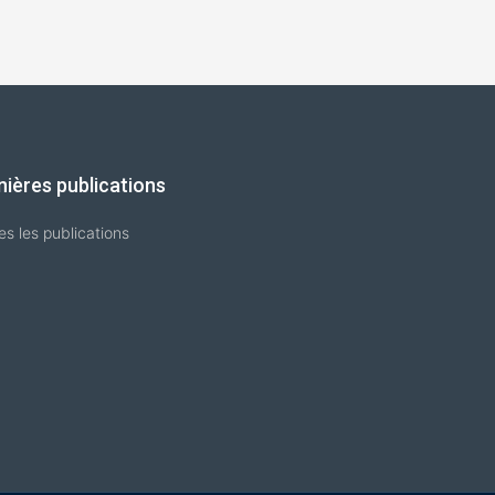
nières publications
es les publications