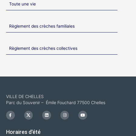
Toute une vie
Règlement des crèches familiales
Règlement des crèches collectives
VILLE DE CHELLES
Parc du Souvenir – Émile Fouchard 77500 Chelles
F
I
L
I
Y
a
c
i
n
o
c
o
n
s
u
e
n
k
t
t
b
-
e
a
u
Horaires d'été
o
x
d
g
b