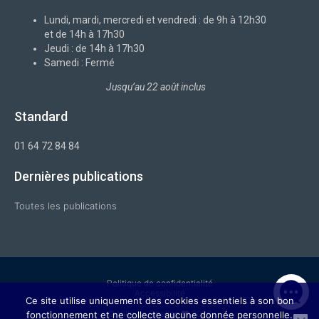
o
i
r
e
k
n
a
-
m
Lundi, mardi, mercredi et vendredi : de 9h à 12h30
f
et de 14h à 17h30
Jeudi : de 14h à 17h30
Samedi : Fermé
Jusqu’au 22 août inclus
Standard
01 64 72 84 84
Dernières publications
Toutes les publications
Politique de confidentialité
Accessibilité
Ce site utilise uniquement des cookies essentiels à son bon
© Ville de Chelles ❤ 2026
fonctionnement et ne collecte aucune donnée personnelle.