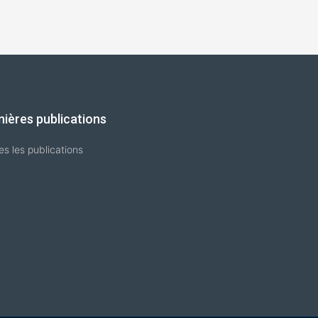
nières publications
es les publications