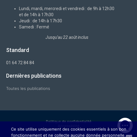
o
i
r
e
k
n
a
-
m
Lundi, mardi, mercredi et vendredi : de 9h à 12h30
f
et de 14h à 17h30
Jeudi : de 14h à 17h30
Samedi : Fermé
Jusqu’au 22 août inclus
Standard
01 64 72 84 84
Dernières publications
Toutes les publications
Politique de confidentialité
Accessibilité
Ce site utilise uniquement des cookies essentiels à son bon
© Ville de Chelles ❤ 2026
fonctionnement et ne collecte aucune donnée personnelle.