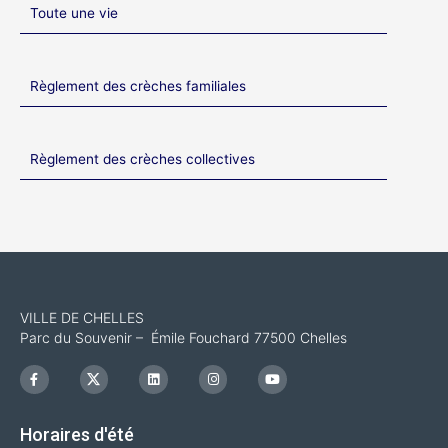
Toute une vie
Règlement des crèches familiales
Règlement des crèches collectives
VILLE DE CHELLES
Parc du Souvenir – Émile Fouchard 77500 Chelles
F
I
L
I
Y
a
c
i
n
o
c
o
n
s
u
e
n
k
t
t
b
-
e
a
u
Horaires d'été
o
x
d
g
b