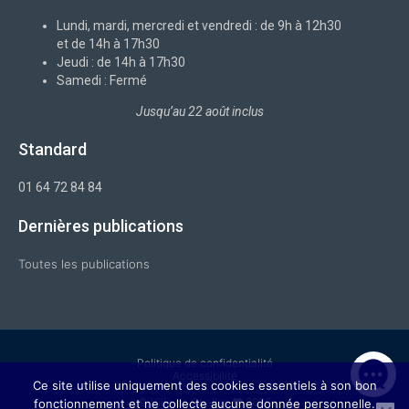
o
i
r
e
k
n
a
-
m
Lundi, mardi, mercredi et vendredi : de 9h à 12h30
f
et de 14h à 17h30
Jeudi : de 14h à 17h30
Samedi : Fermé
Jusqu’au 22 août inclus
Standard
01 64 72 84 84
Dernières publications
Toutes les publications
Politique de confidentialité
Accessibilité
Ce site utilise uniquement des cookies essentiels à son bon
© Ville de Chelles ❤ 2026
fonctionnement et ne collecte aucune donnée personnelle.