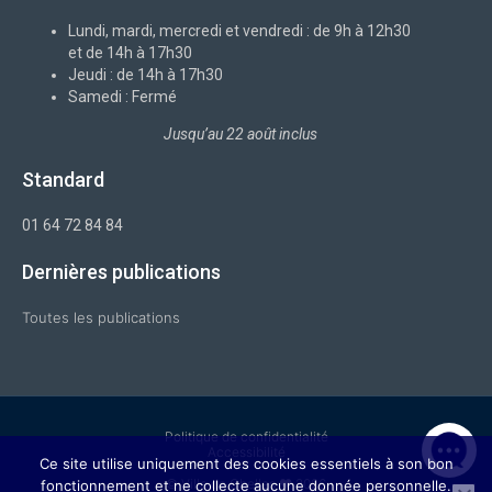
o
i
r
e
k
n
a
-
m
Lundi, mardi, mercredi et vendredi : de 9h à 12h30
f
et de 14h à 17h30
Jeudi : de 14h à 17h30
Samedi : Fermé
Jusqu’au 22 août inclus
Standard
01 64 72 84 84
Dernières publications
Toutes les publications
Politique de confidentialité
Accessibilité
Ce site utilise uniquement des cookies essentiels à son bon
© Ville de Chelles ❤ 2026
fonctionnement et ne collecte aucune donnée personnelle.