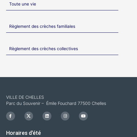
Toute une vie
Règlement des crèches familiales
Règlement des crèches collectives
VILLE DE CHELLES
Parc du Souvenir – Émile Fouchard 77500 Chelles
F
I
L
I
Y
a
c
i
n
o
c
o
n
s
u
e
n
k
t
t
b
-
e
a
u
Horaires d'été
o
x
d
g
b