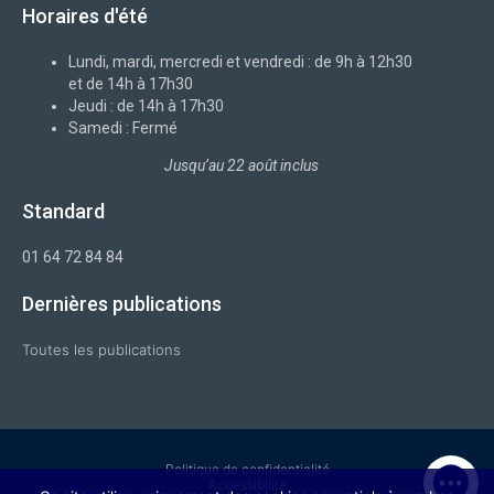
b
-
e
a
u
Horaires d'été
o
x
d
g
b
o
i
r
e
k
n
a
-
m
Lundi, mardi, mercredi et vendredi : de 9h à 12h30
f
et de 14h à 17h30
Jeudi : de 14h à 17h30
Samedi : Fermé
Jusqu’au 22 août inclus
Standard
01 64 72 84 84
Dernières publications
Toutes les publications
Politique de confidentialité
Accessibilité