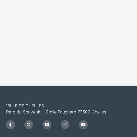
VILLE DE CHELLES
Parc du Souvenir – Émile Fouchard 77500 Chelles
F
I
L
I
Y
a
c
i
n
o
c
o
n
s
u
e
n
k
t
t