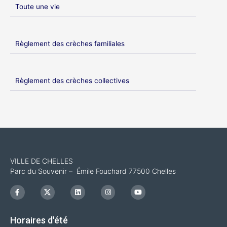
Toute une vie
Règlement des crèches familiales
Règlement des crèches collectives
VILLE DE CHELLES
Parc du Souvenir – Émile Fouchard 77500 Chelles
F
I
L
I
Y
a
c
i
n
o
c
o
n
s
u
e
n
k
t
t
b
-
e
a
u
Horaires d'été
o
x
d
g
b