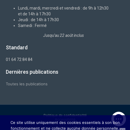
o
i
r
e
k
n
a
-
m
Lundi, mardi, mercredi et vendredi : de 9h à 12h30
f
et de 14h à 17h30
Jeudi : de 14h à 17h30
Samedi : Fermé
Jusqu’au 22 août inclus
Standard
01 64 72 84 84
Dernières publications
Toutes les publications
Politique de confidentialité
Accessibilité
Ce site utilise uniquement des cookies essentiels à son bon
© Ville de Chelles ❤ 2026
fonctionnement et ne collecte aucune donnée personnelle.