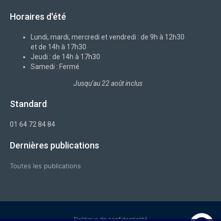
e
n
k
t
t
b
-
e
a
u
Horaires d'été
o
x
d
g
b
o
i
r
e
k
n
a
-
m
Lundi, mardi, mercredi et vendredi : de 9h à 12h30
f
et de 14h à 17h30
Jeudi : de 14h à 17h30
Samedi : Fermé
Jusqu’au 22 août inclus
Standard
01 64 72 84 84
Dernières publications
Toutes les publications
Politique de confidentialité