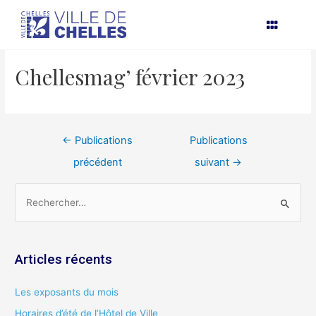
Aller
Navigation
au
de
contenu
l’article
Chellesmag’ février 2023
←
Publications
Publications
précédent
suivant
→
R
e
c
Articles récents
h
e
Les exposants du mois
r
Horaires d’été de l’Hôtel de Ville