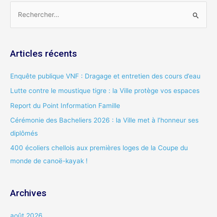
R
e
c
Articles récents
h
e
Enquête publique VNF : Dragage et entretien des cours d’eau
r
Lutte contre le moustique tigre : la Ville protège vos espaces
c
Report du Point Information Famille
h
Cérémonie des Bacheliers 2026 : la Ville met à l’honneur ses
e
diplômés
r
400 écoliers chellois aux premières loges de la Coupe du
:
monde de canoë-kayak !
Archives
août 2026