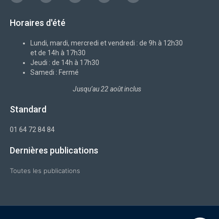
c
o
n
s
u
e
n
k
t
t
b
-
e
a
u
Horaires d'été
o
x
d
g
b
o
i
r
e
k
n
a
-
m
Lundi, mardi, mercredi et vendredi : de 9h à 12h30
f
et de 14h à 17h30
Jeudi : de 14h à 17h30
Samedi : Fermé
Jusqu’au 22 août inclus
Standard
01 64 72 84 84
Dernières publications
Toutes les publications