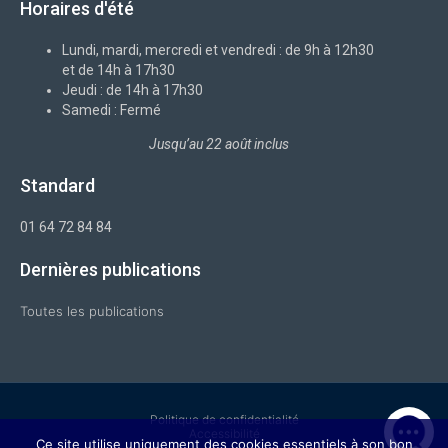
Horaires d'été
o
x
d
g
b
o
i
r
e
k
n
a
-
m
Lundi, mardi, mercredi et vendredi : de 9h à 12h30
f
et de 14h à 17h30
Jeudi : de 14h à 17h30
Samedi : Fermé
Jusqu’au 22 août inclus
Standard
01 64 72 84 84
Dernières publications
Toutes les publications
Politique de confidentialité
Accessibilité
Ce site utilise uniquement des cookies essentiels à son bon