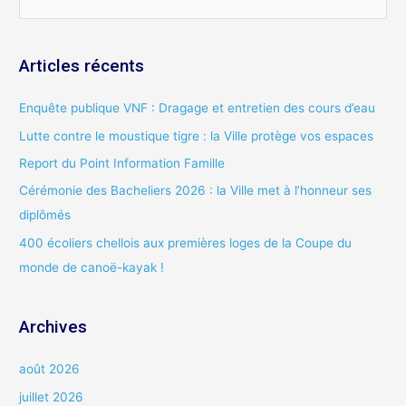
e
c
Articles récents
h
e
Enquête publique VNF : Dragage et entretien des cours d’eau
r
Lutte contre le moustique tigre : la Ville protège vos espaces
c
Report du Point Information Famille
h
Cérémonie des Bacheliers 2026 : la Ville met à l’honneur ses
e
diplômés
r
400 écoliers chellois aux premières loges de la Coupe du
:
monde de canoë-kayak !
Archives
août 2026
juillet 2026