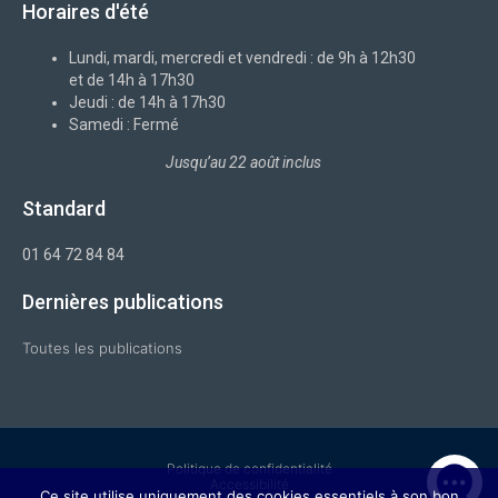
Horaires d'été
o
x
d
g
b
o
i
r
e
k
n
a
-
m
Lundi, mardi, mercredi et vendredi : de 9h à 12h30
f
et de 14h à 17h30
Jeudi : de 14h à 17h30
Samedi : Fermé
Jusqu’au 22 août inclus
Standard
01 64 72 84 84
Dernières publications
Toutes les publications
Politique de confidentialité
Accessibilité
Ce site utilise uniquement des cookies essentiels à son bon