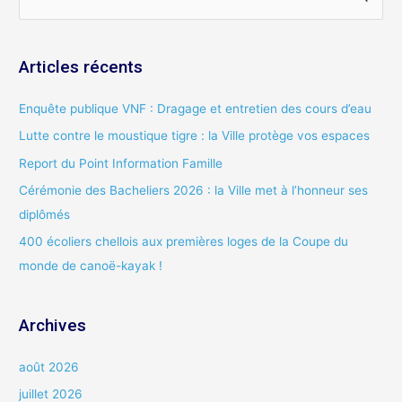
e
c
Articles récents
h
e
Enquête publique VNF : Dragage et entretien des cours d’eau
r
Lutte contre le moustique tigre : la Ville protège vos espaces
c
Report du Point Information Famille
h
Cérémonie des Bacheliers 2026 : la Ville met à l’honneur ses
e
diplômés
r
400 écoliers chellois aux premières loges de la Coupe du
:
monde de canoë-kayak !
Archives
août 2026
juillet 2026