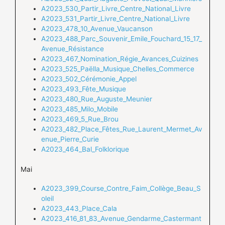
A2023_530_Partir_Livre_Centre_National_Livre
A2023_531_Partir_Livre_Centre_National_Livre
A2023_478_10_Avenue_Vaucanson
A2023_488_Parc_Souvenir_Emile_Fouchard_15_17_
Avenue_Résistance
A2023_467_Nomination_Régie_Avances_Cuizines
A2023_525_Paëlla_Musique_Chelles_Commerce
A2023_502_Cérémonie_Appel
A2023_493_Fête_Musique
A2023_480_Rue_Auguste_Meunier
A2023_485_Milo_Mobile
A2023_469_5_Rue_Brou
A2023_482_Place_Fêtes_Rue_Laurent_Mermet_Av
enue_Pierre_Curie
A2023_464_Bal_Folklorique
Mai
A2023_399_Course_Contre_Faim_Collège_Beau_S
oleil
A2023_443_Place_Cala
A2023_416_81_83_Avenue_Gendarme_Castermant