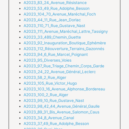
A2023_83_24_Avenue_Résistance
A2023_53_49_Rue_Adolphe_Besson
A2023_104_70_Avenue_Maréchal_Foch
A2023_44_11_Rue_Jean_Dorlac
A2023_110_71_Rue_Gustave_Nast
A2023_111_Avenue_Maréchal_Lattre_Tassigny
A2023_33_489_Chemin_Guette
A2023_92_Inauguration_Boutique_Ephémère
A2023_112_Réouverture_Terrains_Gazonnés
A2023_94_6_Rue_Marcel_Poignant
A2023_95_Diverses_Voies
A2023_97_Rue_Triage_Chemin_Corps_Garde
A2023_24_22_Avenue_Général_Leclerc
A2023_58_2_Rue_Alger
A2023_105_Rue_Victor_Hugo
A2023_103_16_Avenue_Alphonse_Bordereau
A2023_100_2_Rue_Alger
A2023_99_10_Rue_Gustave_Nast
A2023_98_42_44_Avenue_Général_Gaulle
A2023_89_31_Bis_Avenue_Salomon_Caus
A2023_34_8_Avenue_Canal
A2023_37_49_Rue_Adolphe_Besson