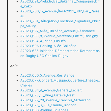
A2023_691_Prélude_Bal_Bakannal_Compagnie_Dif
é_Kako
A2023_700_12_Avenue_Îles
A2023_682_Earl_Carre
au
A2023_701_Délégation_Fonctions_Signature_Philip
pe_Maury
A2023_697_Allée_Chilpéric_Avenue_Résistance
A2023_683_8_Avenue_Maréchal_Lattre_Tassigny
A2023_684_4_Place_Fusillés
A2023_696_Parking_Allée_Chilpéric
A2023_685_Initiation_Démonstration_Retransmissi
on_Rugby_USO_Chelles_Rugby
Août
A2023_660_5_Avenue_Résistance
A2023_677_Concert_Musique_Ouverture_Théâtre_
Chelles
A2023_634_4_Avenue_Général_Leclerc
A2023_673_15_Rue_Gustave_Nast
A2023_679_28_Avenue_François_Mitterrand
A2023_625_3_Rue_Claude_Trognon
A2023_638_Avenue_Sciences