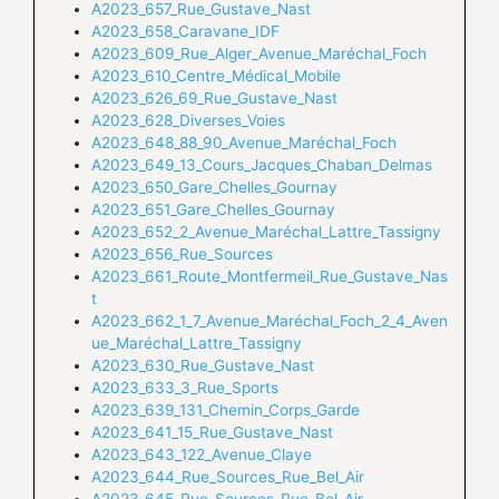
A2023_657_Rue_Gustave_Nast
A2023_658_Caravane_IDF
A2023_609_Rue_Alger_Avenue_Maréchal_Foch
A2023_610_Centre_Médical_Mobile
A2023_626_69_Rue_Gustave_Nast
A2023_628_Diverses_Voies
A2023_648_88_90_Avenue_Maréchal_Foch
A2023_649_13_Cours_Jacques_Chaban_Delmas
A2023_650_Gare_Chelles_Gournay
A2023_651_Gare_Chelles_Gournay
A2023_652_2_Avenue_Maréchal_Lattre_Tassigny
A2023_656_Rue_Sources
A2023_661_Route_Montfermeil_Rue_Gustave_Nas
t
A2023_662_1_7_Avenue_Maréchal_Foch_2_4_Aven
ue_Maréchal_La
ttre_Tassigny
A2023_630_Rue_Gustave_Nast
A2023_633_3_Rue_Sports
A2023_639_131_Chemin_Corps_Garde
A2023_641_15_Rue_Gustave_Nast
A2023_643_122_Avenue_Claye
A2023_644_Rue_Sources_Rue_Bel_Air
A2023_645_Rue_Sources_Rue_Bel_Air