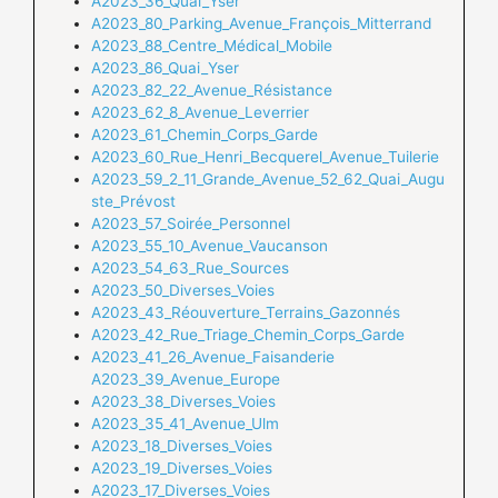
A2023_36_Quai_Yser
A2023_80_Parking_Avenue_François_Mitterrand
A2023_88_Centre_Médical_Mobile
A2023_86_Quai_Yser
A2023_82_22_Avenue_Résistance
A2023_62_8_Avenue_Leverrier
A2023_61_Chemin_Corps_Garde
A2023_60_Rue_Henri_Becquerel_Avenue_Tuilerie
A2023_59_2_11_Grande_Avenue_52_62_Quai_Augu
ste_Prévost
A2023_57_Soirée_Personnel
A2023_55_10_Avenue_Vaucanson
A2023_54_63_Rue_Sources
A2023_50_Diverses_Voies
A2023_43_Réouverture_Terrains_Gazonnés
A2023_42_Rue_Triage_Chemin_Corps_Garde
A2023_41_26_Avenue_Faisanderie
A2023_39_Avenue_Europe
A2023_38_Diverses_Voies
A2023_35_41_Avenue_Ulm
A2023_18_Diverses_Voies
A2023_19_Diverses_Voies
A2023_17_Diverses_Voies