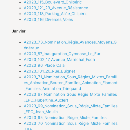
A2023_115_Boulevard_Chilpéric
A2023_121_23_Avenue_Résistance
A2023_118_Parking_Allée_Chilpéric
A2023_116_Diverses_Voies
Janvier
A2023_73_Nomination_Régie_Avances_Moyens_G
énéraux
A2023_87_Inauguration_Gymnase_Le_Fur
A2023_102_17_Avenue_Maréchal_Foch
A2023_96_Place_Cala
A2023_101_20_Rue_Buignet
A2023_71_Nomination_Sous_Régies_Mixtes_Famill
es_Animation_Bouton_Familles_Animation_Flamant
_Familles_Animation_Trinquand
A2023_67_Nomination_Sous_Régie_Mixte_Familles
_EPC_Hubertine_Auclert
A2023_69_Nomination_Sous_Régie_Mixte_Familles
_EPC_Jean_Moulin
A2023_65_Nomination_Régie_Mixte_Familles
A2023_70_Nomination_Sous_Régie_Mixte_Familles
_UIA