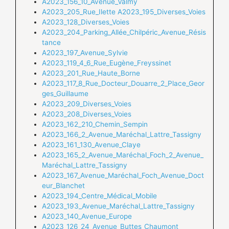
A2023_156_10_Avenue_Valmy
A2023_205_Rue_Ilette
A2023_195_Diverses_Voies
A2023_128_Diverses_Voies
A2023_204_Parking_Allée_Chilpéric_Avenue_Résis
tance
A2023_197_Avenue_Sylvie
A2023_119_4_6_Rue_Eugène_Freyssinet
A2023_201_Rue_Haute_Borne
A2023_117_8_Rue_Docteur_Douarre_2_Place_Geor
ges_Guillaume
A2023_209_Diverses_Voies
A2023_208_Diverses_Voies
A2023_162_210_Chemin_Sempin
A2023_166_2_Avenue_Maréchal_Lattre_Tassigny
A2023_161_130_Avenue_Claye
A2023_165_2_Avenue_Maréchal_Foch_2_Avenue_
Maréchal_Lattre_Tassigny
A2023_167_Avenue_Maréchal_Foch_Avenue_Doct
eur_Blanchet
A2023_194_Centre_Médical_Mobile
A2023_193_Avenue_Maréchal_Lattre_Tassigny
A2023_140_Avenue_Europe
A2023_126_24_Avenue_Buttes_Chaumont