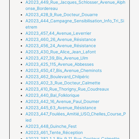
A2023_449_Rue_Jacques_Schlosser_Avenue_Alph
onse_Bordereau
A2023_428_9_Rue_Docteur_Douarre
A2023_444_Campagne_Sensibilisation_Info_Tri_Si
etrem
A2023_457_44_Avenue_Leverrier
A2023_460_26_Avenue_Résistance
A2023_456_24_Avenue_Résistance
A2023_430_Rue_Alice_Jean_Lafont
A2023_427_39_Bis_Avenue_Ulm
A2023_425_115_Avenue_Abbesses
A2023_450_47_Bis_Avenue_Cheminots
A2023_462_Boulevard_Chilpéric
A2023_402_3_Rue_Docteur_Calmette
A2023_410_Rue_Thorigny_Rue_Coudreaux
A2023_440_Bal_Folklorique
A2023_442_16_Avenue_Paul_Doumer
A2023_445_63_Avenue_Résistance
A2023_447_Foulées_Amitié_USO_Chelles_Course_P
ied
A2023_448_Guinche_Fest
A2023_461_Tente_Réception
A2023_382_1_1_Bis_9_11_Rue_Docteur_Calmette