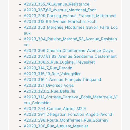
A2023_355_40_Avenue_Résistance
A2023_367_66_Avenue_Maréchal_Foch
A2023_299_Parking_Avenue_François_Mitterrand
A2023_318_66_Avenue_Maréchal_Foch
A2023_353_Marchés_Nocturnes_Savoir_Faire_Loc
aux
A2023_304_Parking_Marché_53_Avenue_Résistan
ce
A2023_306_Chemin_Chantereine_Avenue_Claye
A2023_307_81_83_Avenue_Gendarme_Castermant
A2023_308_5_Rue_Eugène_Freyssinet
A2023_314_7_Rue_Pérotin
A2023_315_19_Rue_Valengelier
A2023_316_1_Avenue_François_Trinquand
A2023_321_Diverses_Voies
A2023_323_2_Rue_Belle_Île
A2023_312_Cortège_Carnaval_Ecole_Maternelle_Vi
eux_Colombier
A2023_294_Camion_Atelier_M2IE
A2023_291_Délégation_Fonction_Angéla_Avond
A2023_298_Route_Montfermeil_Rue_Gournay
A2023_300_Rue_Auguste_Meunier