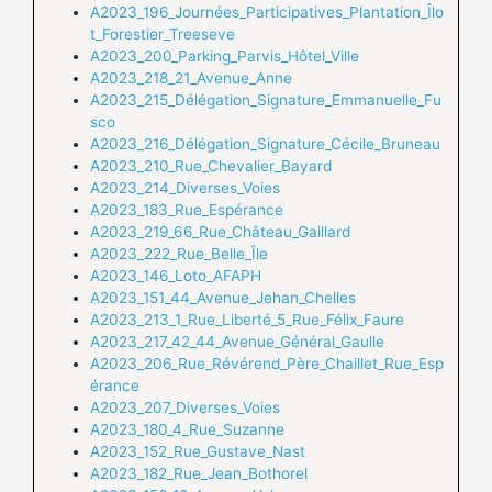
A2023_196_Journées_Participatives_Plantation_Îlo
t_Forestier_Treeseve
A2023_200_Parking_Parvis_Hôtel_Ville
A2023_218_21_Avenue_Anne
A2023_215_Délégation_Signature_Emmanuelle_Fu
sco
A2023_216_Délégation_Signature_Cécile_Bruneau
A2023_210_Rue_Chevalier_Bayard
A2023_214_Diverses_Voies
A2023_183_Rue_Espérance
A2023_219_66_Rue_Château_Gaillard
A2023_222_Rue_Belle_Île
A2023_146_Loto_AFAPH
A2023_151_44_Avenue_Jehan_Chelles
A2023_213_1_Rue_Liberté_5_Rue_Félix_Faure
A2023_217_42_44_Avenue_Général_Gaulle
A2023_206_Rue_Révérend_Père_Chaillet_Rue_Esp
érance
A2023_207_Diverses_Voies
A2023_180_4_Rue_Suzanne
A2023_152_Rue_Gustave_Nast
A2023_182_Rue_Jean_Bothorel