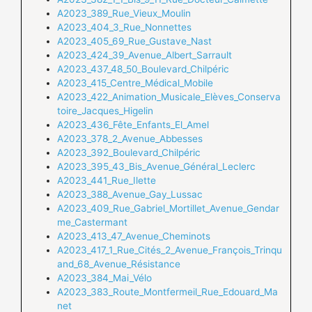
A2023_389_Rue_Vieux_Moulin
A2023_404_3_Rue_Nonnettes
A2023_405_69_Rue_Gustave_Nast
A2023_424_39_Avenue_Albert_Sarrault
A2023_437_48_50_Boulevard_Chilpéric
A2023_415_Centre_Médical_Mobile
A2023_422_Animation_Musicale_Elèves_Conserva
toire_Jacques_Higelin
A2023_436_Fête_Enfants_El_Amel
A2023_378_2_Avenue_Abbesses
A2023_392_Boulevard_Chilpéric
A2023_395_43_Bis_Avenue_Général_Leclerc
A2023_441_Rue_Ilette
A2023_388_Avenue_Gay_Lussac
A2023_409_Rue_Gabriel_Mortillet_Avenue_Gendar
me_Castermant
A2023_413_47_Avenue_Cheminots
A2023_417_1_Rue_Cités_2_Avenue_François_Trinqu
and_68_Avenue_Résistance
A2023_384_Mai_Vélo
A2023_383_Route_Montfermeil_Rue_Edouard_Ma
net