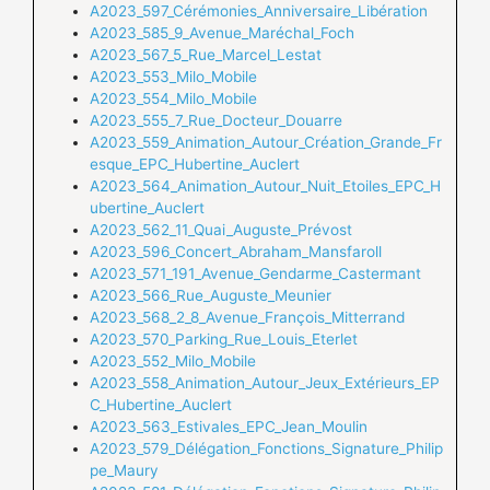
A2023_597_Cérémonies_Anniversaire_Libération
A2023_585_9_Avenue_Maréchal_Foch
A2023_567_5_Rue_Marcel_Lestat
A2023_553_Milo_Mobile
A2023_554_Milo_Mobile
A2023_555_7_Rue_Docteur_Douarre
A2023_559_Animation_Autour_Création_Grande_Fr
esque_EPC_Hubertine_Auclert
A2023_564_Animation_Autour_Nuit_Etoiles_EPC_H
ubertine_Auclert
A2023_562_11_Quai_Auguste_Prévost
A2023_596_Concert_Abraham_Mansfaroll
A2023_571_191_Avenue_Gendarme_Castermant
A2023_566_Rue_Auguste_Meunier
A2023_568_2_8_Avenue_François_Mitterrand
A2023_570_Parking_Rue_Louis_Eterlet
A2023_552_Milo_Mobile
A2023_558_Animation_Autour_Jeux_Extérieurs_EP
C_Hubertine_Auclert
A2023_563_Estivales_EPC_Jean_Moulin
A2023_579_Délégation_Fonctions_Signature_Philip
pe_Maury