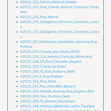
A2023_252_Centre_Médical_Mobile
A2023_203_Rue_Liberté_Avenue_François_Trinqu
and
A2023_224_Rue_Marne
A2023_270_Délégation_Fonction_Cendrine_Lanira
y
A2023_274_Délégation_Fonction_Cendrine_Lanira
y
A2023_281_Fermeture_Installation_Sportive_Rue_
Pothuis
A2023_231_Chasse_Aux_Oeufs_ADQC
A2023_234_2_8_Avenue_François_Mitterrand
A2023_236_30_Rue_Chevalier_Bayard
A2023_237_17_Avenue_Eylau
A2023_254_10_Rue_Gustave_Nast
A2023_247_2_Rue_Pasteur
A2023_253_Rue_Ilette
A2023_241_Rue_Chevalier_Bayard
A2023_235_Grande_Avenue_Rue_Eugène_Bire
A2023_244_Rue_Gustave_Nast
A2023_225_10_Avenue_Vaucanson
A2023_249_Avenue_Maréchal_Lattre_Tassigny