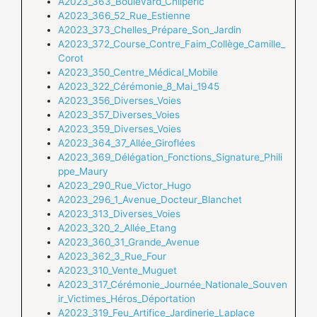
A2023_363_Boulevard_Chilpéric
A2023_366_52_Rue_Estienne
A2023_373_Chelles_Prépare_Son_Jardin
A2023_372_Course_Contre_Faim_Collège_Camille_
Corot
A2023_350_Centre_Médical_Mobile
A2023_322_Cérémonie_8_Mai_1945
A2023_356_Diverses_Voies
A2023_357_Diverses_Voies
A2023_359_Diverses_Voies
A2023_364_37_Allée_Giroflées
A2023_369_Délégation_Fonctions_Signature_Phili
ppe_Maury
A2023_290_Rue_Victor_Hugo
A2023_296_1_Avenue_Docteur_Blanchet
A2023_313_Diverses_Voies
A2023_320_2_Allée_Etang
A2023_360_31_Grande_Avenue
A2023_362_3_Rue_Four
A2023_310_Vente_Muguet
A2023_317_Cérémonie_Journée_Nationale_Souven
ir_Victimes_Héros_Déportation
A2023_319_Feu_Artifice_Jardinerie_Laplace