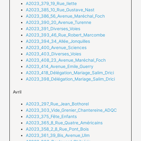
A2023_379_19_Rue_Ilette
A2023_385_10_Rue_Gustave_Nast
A2023_386_56_Avenue_Maréchal_Foch
A2023_390_20_Avenue_Turenne
A2023_391_Diverses_Voies
A2023_393_46_Rue_Robert_Marcombe
A2023_394_34_Allée_Jonquilles
A2023_400_Avenue_Sciences
A2023_403_Diverses_Voies
A2023_408_23_Avenue_Maréchal_Foch
A2023_414_Avenue_Emile_Guerry
A2023_418_Délégation_Mariage_Salim_Drici
A2023_398_Délégation_Mariage_Salim_Drici
Avril
A2023_297_Rue_Jean_Bothorel
A2023_303_Vide_Grenier_Chantereine_ADQC
A2023_375_Fête_Enfants
A2023_365_8_Rue_Quatre_Américains
A2023_358_2_8_Rue_Pont_Bois
A2023_361_39_Bis_Avenue_Ulm