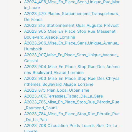
A2024_498_Mise_En_Place_Sens_Unique_Rue_Mar
ie_Laure
A2023_470_Places_Stationnement_Transporteurs_
De_Fonds
A2023_815_Stationnement_Quai_Auguste_Prévost
A2023_905_Mise_En_Place_Stop_Rue_Massenet_
Boulevard_Alsace_Lorraine
A2023_906_Mise_En_Place_Sens_Unique_Avenue_
Humboldt
A2023_907_Mise_En_Place_Sens_Unique_Avenue_
Cassini
A2023_904_Mise_En_Place_Stop_Rue_Des_Anémo
nes_Boulevard_Alsace_Lorraine
A2023_903_Mise_En_Place_Stop_Rue_Des_Chrysa
nthèmes_Boulevard_Alsace_Lorraine
A2023_875_Plan_Local_Urbanisme
A2023_407_Terrasses_Tabac_De_La_Gare
A2023_785_Mise_En_Place_Stop_Rue_Pérotin_Rue
_Raymond_Counil
A2023_784_Mise_En_Place_Stop_Rue_Pérotin_Rue
_De_La_Paix
A2023_708_Circulation_Poids_Lourds_Rue_De_La_
Liberté