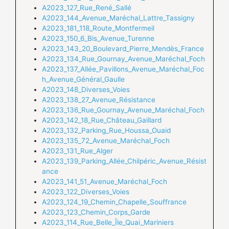
A2023_127_Rue_René_Sallé
A2023_144_Avenue_Maréchal_Lattre_Tassigny
A2023_181_118_Route_Montfermeil
A2023_150_6_Bis_Avenue_Turenne
A2023_143_20_Boulevard_Pierre_Mendès_France
A2023_134_Rue_Gournay_Avenue_Maréchal_Foch
A2023_137_Allée_Pavillons_Avenue_Maréchal_Foc
h_Avenue_Général_Gaulle
A2023_148_Diverses_Voies
A2023_138_27_Avenue_Résistance
A2023_136_Rue_Gournay_Avenue_Maréchal_Foch
A2023_142_18_Rue_Château_Gaillard
A2023_132_Parking_Rue_Houssa_Ouaid
A2023_135_72_Avenue_Maréchal_Foch
A2023_131_Rue_Alger
A2023_139_Parking_Allée_Chilpéric_Avenue_Résist
ance
A2023_141_51_Avenue_Maréchal_Foch
A2023_122_Diverses_Voies
A2023_124_19_Chemin_Chapelle_Souffrance
A2023_123_Chemin_Corps_Garde
A2023_114_Rue_Belle_Île_Quai_Mariniers