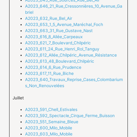
A2023_646_21_Rue_Cressonnières_10_Avenue_Ga
briel
A2023_632_Rue_Bel_Air
A2023_653_1_5_Avenue_Maréchal_Foch
A2023_663_31_Rue_Gustave_Nast
A2023_616_8_Allée_Carpeaux
A2023_621_7_Boulevard_Chilpéric
A2023_611_24_Rue_Henri_Rol_Tanguy
A2023_612_Allée_Chilpéric_Avenue_Résistance
A2023_613_48_Boulevard_Chilpéric
A2023_614_6_Rue_Prudence
A2023_617_11_Rue_Biche
A2023_640_Travaux_Reprise_Cases_Colombarium
s_Non_Renouvelées
Juillet
A2023_591_Chell_Estivales
A2023_592_Spectacle_Cirque_Ferme_Buisson
A2023_551_Semaine_Bleue
A2023_600_Milo_Mobile
A2023_603_Milo_Mobile