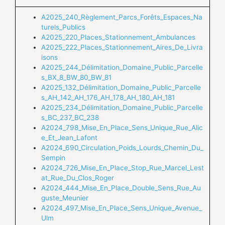
A2025_240_Règlement_Parcs_Forêts_Espaces_Na
turels_Publics
A2025_220_Places_Stationnement_Ambulances
A2025_222_Places_Stationnement_Aires_De_Livra
isons
A2025_244_Délimitation_Domaine_Public_Parcelle
s_BX_8_BW_80_BW_81
A2025_132_Délimitation_Domaine_Public_Parcelle
s_AH_142_AH_176_AH_178_AH_180_AH_181
A2025_234_Délimitation_Domaine_Public_Parcelle
s_BC_237_BC_238
A2024_798_Mise_En_Place_Sens_Unique_Rue_Alic
e_Et_Jean_Lafont
A2024_690_Circulation_Poids_Lourds_Chemin_Du_
Sempin
A2024_726_Mise_En_Place_Stop_Rue_Marcel_Lest
at_Rue_Du_Clos_Roger
A2024_444_Mise_En_Place_Double_Sens_Rue_Au
guste_Meunier
A2024_497_Mise_En_Place_Sens_Unique_Avenue_
Ulm