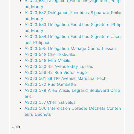
A2023_581_Délégation_Fonctions_Signature_Philip
pe_Maury
A2023_582_Délégation_Fonctions_Signature_Philip
pe_Maury
A2023_583_Délégation_Fonctions_Signature_Philip
pe_Maury
A2023_584_Délégation_Fonctions_Signature_Jacq
ues_Philippon
A2023_595_Délégation_Mariage_Cédric_Lassau
A2023_548_Chell_Estivales
A2023_549_Milo_Mobile
A2023_550_42_Avenue_Gay_Lussac
A2023_556_42_Rue_Victor_Hugo
A2023_561_88_110_Avenue_Maréchal_Foch
A2023_572_Rue_Gambetta
A2023_578_Allée_Alexis_Legrand_Boulevard_Chilp
éric
A2023_557_Chell_Estivales
A2023_560_Interdiction_Collecte_Déchets_Conten
eurs_Déchets
Juin