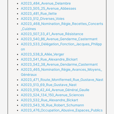
A2023_484_Avenue_Delambre
A2023_505_25_Avenue_Abbesses
A2023_481_Rue_Ilette
A2023_512_Diverses_Voies
A2023_468_Nomination_Régie_Recettes_Concerts
_Cuizines
A2023_507_33_41_Avenue_Résistance
A2023_540_86_Avenue_Gendarme_Castermant
A2023_533_Délégation_Fonction_Jacques_Philipp
on
A2023_538_9_Allée_Verger
A2023_541_Rue_Alexandre_Bickart
A2023_542_38_Avenue_Gendarme_Castermant
A2023_465_Nomination_Régie_Avances_Moyens_
Généraux
A2023_471_Route_Montfermeil_Rue_Gustave_Nast
A2023_513_69_Rue_Gustave_Nast
A2023_519_42_44_Avenue_Général_Gaulle
A2023_524_134_150_Avenue_Sciences
A2023_532_Rue_Alexandre_Bickart
A2023_543_16_Rue_Robert_Schumann
A2023_476_Occupation_Abusive_Espaces_Publics