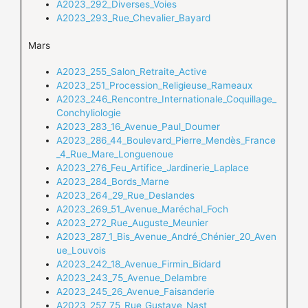
A2023_292_Diverses_Voies
A2023_293_Rue_Chevalier_Bayard
Mars
A2023_255_Salon_Retraite_Active
A2023_251_Procession_Religieuse_Rameaux
A2023_246_Rencontre_Internationale_Coquillage_
Conchyliologie
A2023_283_16_Avenue_Paul_Doumer
A2023_286_44_Boulevard_Pierre_Mendès_France
_4_Rue_Mare_Longuenoue
A2023_276_Feu_Artifice_Jardinerie_Laplace
A2023_284_Bords_Marne
A2023_264_29_Rue_Deslandes
A2023_269_51_Avenue_Maréchal_Foch
A2023_272_Rue_Auguste_Meunier
A2023_287_1_Bis_Avenue_André_Chénier_20_Aven
ue_Louvois
A2023_242_18_Avenue_Firmin_Bidard
A2023_243_75_Avenue_Delambre
A2023_245_26_Avenue_Faisanderie
A2023_257_75_Rue_Gustave_Nast