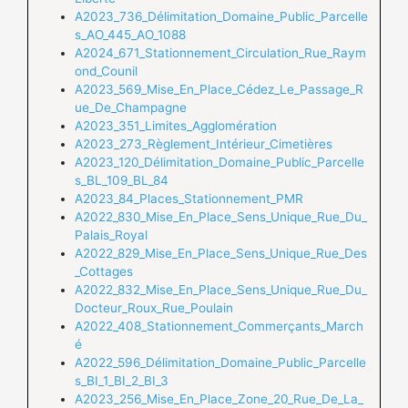
A2023_736_Délimitation_Domaine_Public_Parcelle
s_AO_445_AO_1088
A2024_671_Stationnement_Circulation_Rue_Raym
ond_Counil
A2023_569_Mise_En_Place_Cédez_Le_Passage_R
ue_De_Champagne
A2023_351_Limites_Agglomération
A2023_273_Règlement_Intérieur_Cimetières
A2023_120_Délimitation_Domaine_Public_Parcelle
s_BL_109_BL_84
A2023_84_Places_Stationnement_PMR
A2022_830_Mise_En_Place_Sens_Unique_Rue_Du_
Palais_Royal
A2022_829_Mise_En_Place_Sens_Unique_Rue_Des
_Cottages
A2022_832_Mise_En_Place_Sens_Unique_Rue_Du_
Docteur_Roux_Rue_Poulain
A2022_408_Stationnement_Commerçants_March
é
A2022_596_Délimitation_Domaine_Public_Parcelle
s_BI_1_BI_2_BI_3
A2023_256_Mise_En_Place_Zone_20_Rue_De_La_