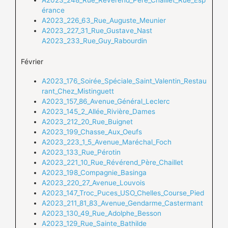
A2023_248_Rue_Révérend_Père_Chaillet_Rue_Esp
érance
A2023_226_63_Rue_Auguste_Meunier
A2023_227_31_Rue_Gustave_Nast
A2023_233_Rue_Guy_Rabourdin
Février
A2023_176_Soirée_Spéciale_Saint_Valentin_Restau
rant_Chez_Mistinguett
A2023_157_86_Avenue_Général_Leclerc
A2023_145_2_Allée_Rivière_Dames
A2023_212_20_Rue_Buignet
A2023_199_Chasse_Aux_Oeufs
A2023_223_1_5_Avenue_Maréchal_Foch
A2023_133_Rue_Pérotin
A2023_221_10_Rue_Révérend_Père_Chaillet
A2023_198_Compagnie_Basinga
A2023_220_27_Avenue_Louvois
A2023_147_Troc_Puces_USO_Chelles_Course_Pied
A2023_211_81_83_Avenue_Gendarme_Castermant
A2023_130_49_Rue_Adolphe_Besson
A2023_129_Rue_Sainte_Bathilde