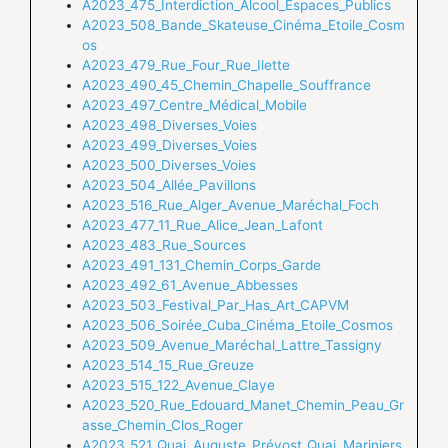
A2023_475_Interdiction_Alcool_Espaces_Publics
A2023_508_Bande_Skateuse_Cinéma_Etoile_Cosm
os
A2023_479_Rue_Four_Rue_Ilette
A2023_490_45_Chemin_Chapelle_Souffrance
A2023_497_Centre_Médical_Mobile
A2023_498_Diverses_Voies
A2023_499_Diverses_Voies
A2023_500_Diverses_Voies
A2023_504_Allée_Pavillons
A2023_516_Rue_Alger_Avenue_Maréchal_Foch
A2023_477_11_Rue_Alice_Jean_Lafont
A2023_483_Rue_Sources
A2023_491_131_Chemin_Corps_Garde
A2023_492_61_Avenue_Abbesses
A2023_503_Festival_Par_Has_Art_CAPVM
A2023_506_Soirée_Cuba_Cinéma_Etoile_Cosmos
A2023_509_Avenue_Maréchal_Lattre_Tassigny
A2023_514_15_Rue_Greuze
A2023_515_122_Avenue_Claye
A2023_520_Rue_Edouard_Manet_Chemin_Peau_Gr
asse_Chemin_Cl
os_Roger
A2023_521_Quai_Auguste_Prévost_Quai_Mariniers