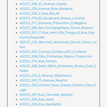
A2023_258_22_Avenue_Aulnes
A2023_259_Avenue_Bois_Madame
A2023_260_2_Rue_Bel_Air
A2023_279_55_Boulevard_Alsace_Lorraine
A2023_271_Semaine_Prévention_Collégiens
A2023_282_Bal_Chorégraphique_Ferme_Buisson
A2023_261_17_Rue_Henri_Rol_Tanguy_6_Rue_Ray
mond_Delassale
A2023_232_Marchés_Nocturnes_Savoir_Faire_Loc
aux
A2023_263_Course_Cycliste_ASC_Cyclisme
A2023_268_Fête_Printemps_Pépins_Production
A2023_275_Rue_Pérotin
A2023_289_Salon_Bière_Artisanale_Rotary_Club_C
helles
A2023_230_5_Avenue_Résistance
A2023_240_11_Avenue_Newton
A2023_250_Chemin_Peau_Grasse_Chemin_Clos_R
oger
A2023_267_Rue_Chevalier_Bayard
A2023_285_Rue_Ilette
A2023_266_Rue_Gambetta