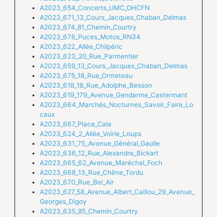
A2023_654_Concerts_UMC_OHCFN
A2023_671_13_Cours_Jacques_Chaban_Delmas
A2023_674_81_Chemin_Courtry
A2023_676_Puces_Motos_RN34
A2023_622_Allée_Chilpéric
A2023_623_20_Rue_Parmentier
A2023_659_13_Cours_Jacques_Chaban_Delmas
A2023_675_18_Rue_Ormeteau
A2023_618_18_Rue_Adolphe_Besson
A2023_619_179_Avenue_Gendarme_Castermant
A2023_664_Marchés_Nocturnes_Savoir_Faire_Lo
caux
A2023_667_Place_Cala
A2023_624_2_Allée_Voirie_Loups
A2023_631_75_Avenue_Général_Gaulle
A2023_636_12_Rue_Alexandre_Bickart
A2023_665_62_Avenue_Maréchal_Foch
A2023_668_13_Rue_Chêne_Tordu
A2023_670_Rue_Bel_Air
A2023_627_58_Avenue_Albert_Caillou_29_Avenue_
Georges_Digoy
A2023_635_85_Chemin_Courtry