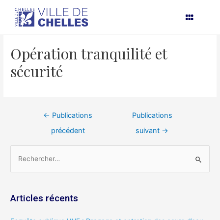
Aller
Navigation
au
de
contenu
l’article
Opération tranquilité et
sécurité
←
Publications
Publications
précédent
suivant
→
R
e
c
Articles récents
h
e