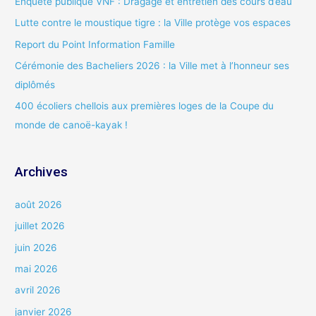
Enquête publique VNF : Dragage et entretien des cours d’eau
r
Lutte contre le moustique tigre : la Ville protège vos espaces
c
Report du Point Information Famille
h
Cérémonie des Bacheliers 2026 : la Ville met à l’honneur ses
e
diplômés
r
400 écoliers chellois aux premières loges de la Coupe du
:
monde de canoë-kayak !
Archives
août 2026
juillet 2026
juin 2026
mai 2026
avril 2026
janvier 2026