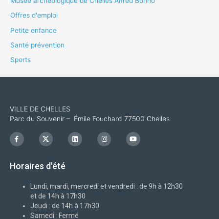
Musée archéologique de Chelles Alfred Bonno
Offres d'emploi
Petite enfance
Santé prévention
Sports
VILLE DE CHELLES
Parc du Souvenir – Émile Fouchard 77500 Chelles
F
I
L
I
Y
a
c
i
n
o
c
o
n
s
u
e
n
k
t
t
b
-
e
a
u
Horaires d'été
o
x
d
g
b
o
i
r
e
k
n
a
-
m
Lundi, mardi, mercredi et vendredi : de 9h à 12h30
f
et de 14h à 17h30
Jeudi : de 14h à 17h30
Samedi : Fermé