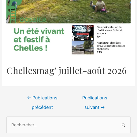
Chellesmag’ juillet-août 2026
←
Publications
Publications
précédent
suivant
→
R
e