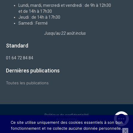
k
n
a
-
m
Lundi, mardi, mercredi et vendredi : de 9h à 12h30
f
et de 14h à 17h30
Jeudi : de 14h à 17h30
Samedi : Fermé
Jusqu’au 22 août inclus
Standard
01 64 72 84 84
Dernières publications
Toutes les publications
Politique de confidentialité
Accessibilité
Ce site utilise uniquement des cookies essentiels à son bon
© Ville de Chelles ❤ 2026
fonctionnement et ne collecte aucune donnée personnelle.