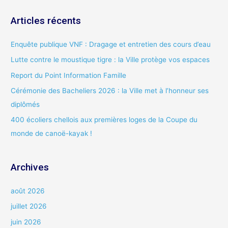
c
Articles récents
h
e
Enquête publique VNF : Dragage et entretien des cours d’eau
r
Lutte contre le moustique tigre : la Ville protège vos espaces
c
Report du Point Information Famille
h
Cérémonie des Bacheliers 2026 : la Ville met à l’honneur ses
e
diplômés
r
400 écoliers chellois aux premières loges de la Coupe du
:
monde de canoë-kayak !
Archives
août 2026
juillet 2026
juin 2026