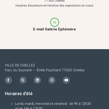
77 500 Chelles
Horaires d’ouverture en fonction des expositions en cours
E-mail Galerie Ephémère
VILLE DE CHELLES
Parc du Souvenir – Émile Fouchard 77500 Chelles
F
I
L
I
Y
a
c
i
n
o
c
o
n
s
u
e
n
k
t
t
b
-
e
a
u
Horaires d'été
o
x
d
g
b
o
i
r
e
k
n
a
-
m
Lundi, mardi, mercredi et vendredi : de 9h à 12h30
f
et de 14h à 17h30