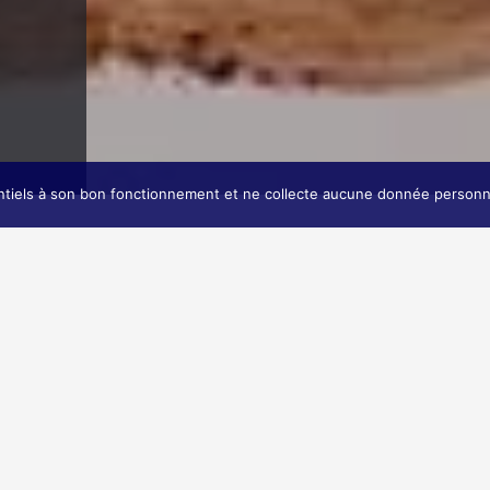
entiels à son bon fonctionnement et ne collecte aucune donnée personn