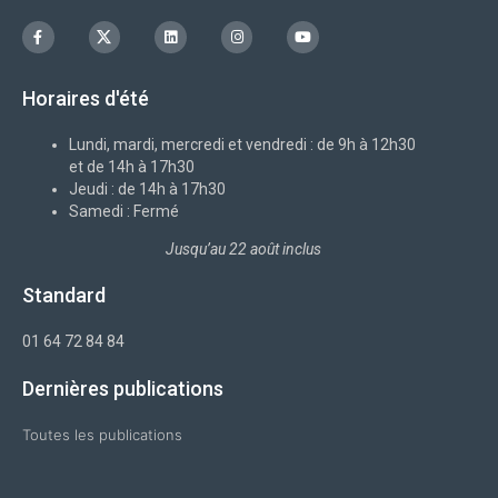
F
I
L
I
Y
a
c
i
n
o
c
o
n
s
u
e
n
k
t
t
b
-
e
a
u
Horaires d'été
o
x
d
g
b
o
i
r
e
k
n
a
-
m
Lundi, mardi, mercredi et vendredi : de 9h à 12h30
f
et de 14h à 17h30
Jeudi : de 14h à 17h30
Samedi : Fermé
Jusqu’au 22 août inclus
Standard
01 64 72 84 84
Dernières publications
Toutes les publications