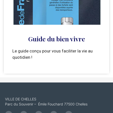
Guide du bien vivre
Le guide conçu pour vous faciliter la vie au
quotidien !
VILLE DE CHELLES
Parc du Souvenir – Émile Fouchard 77500 Chelles
F
I
L
I
Y