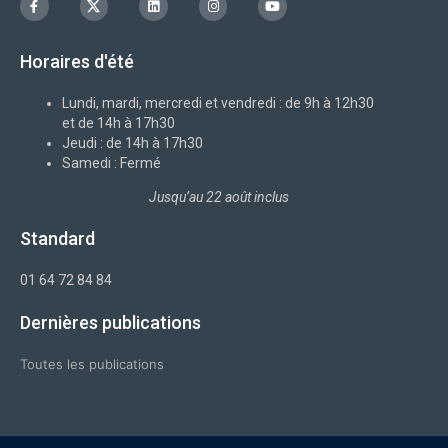
a
c
i
n
o
c
o
n
s
u
e
n
k
t
t
b
-
e
a
u
Horaires d'été
o
x
d
g
b
o
i
r
e
k
n
a
-
m
Lundi, mardi, mercredi et vendredi : de 9h à 12h30
f
et de 14h à 17h30
Jeudi : de 14h à 17h30
Samedi : Fermé
Jusqu’au 22 août inclus
Standard
01 64 72 84 84
Dernières publications
Toutes les publications