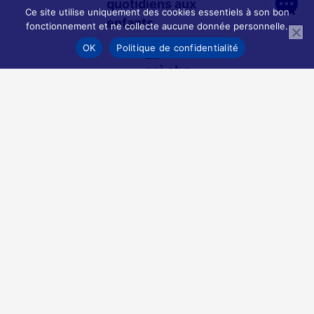
quotidiens aux
Ce site utilise uniquement des cookies essentiels à son bon
enfants
fonctionnement et ne collecte aucune donnée personnelle.
OK
Politique de confidentialité
La
crèche
familiale
Géré par la ville,
ce mode
d’accueil allie
accueil
individualisé et
collectif. La
crèche familiale
dispose d’un
espace avec
une salle de
jeux à