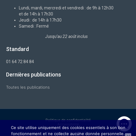
k
n
a
-
m
Lundi, mardi, mercredi et vendredi : de 9h à 12h30
f
et de 14h à 17h30
Jeudi : de 14h à 17h30
Samedi : Fermé
Jusqu’au 22 août inclus
Standard
01 64 72 84 84
Dernières publications
Toutes les publications
Politique de confidentialité
Accessibilité
Ce site utilise uniquement des cookies essentiels à son bon
© Ville de Chelles ❤ 2026
fonctionnement et ne collecte aucune donnée personnelle.