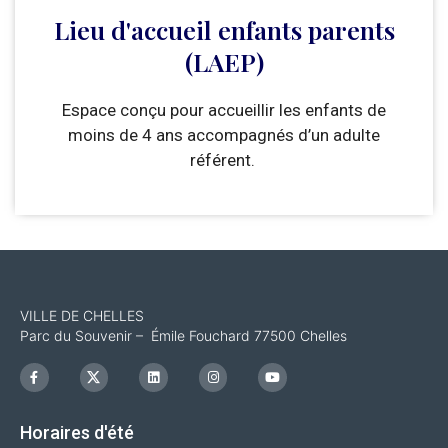
Lieu d'accueil enfants parents
(LAEP)
Espace conçu pour accueillir les enfants de
moins de 4 ans accompagnés d’un adulte
référent.
VILLE DE CHELLES
Parc du Souvenir – Émile Fouchard 77500 Chelles
F
I
L
I
Y
a
c
i
n
o
c
o
n
s
u
e
n
k
t
t
b
-
e
a
u
Horaires d'été
o
x
d
g
b
o
i
r
e