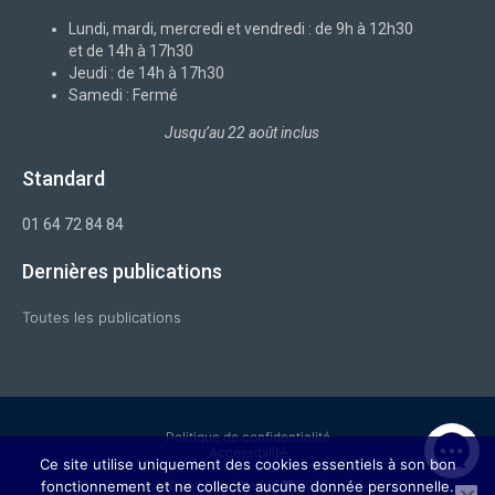
k
n
a
-
m
Lundi, mardi, mercredi et vendredi : de 9h à 12h30
f
et de 14h à 17h30
Jeudi : de 14h à 17h30
Samedi : Fermé
Jusqu’au 22 août inclus
Standard
01 64 72 84 84
Dernières publications
Toutes les publications
Politique de confidentialité
Accessibilité
Ce site utilise uniquement des cookies essentiels à son bon
© Ville de Chelles ❤ 2026
fonctionnement et ne collecte aucune donnée personnelle.