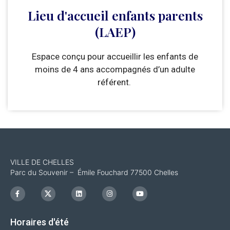
Lieu d'accueil enfants parents
(LAEP)
Espace conçu pour accueillir les enfants de
moins de 4 ans accompagnés d’un adulte
référent.
VILLE DE CHELLES
Parc du Souvenir – Émile Fouchard 77500 Chelles
F
I
L
I
Y
a
c
i
n
o
c
o
n
s
u
e
n
k
t
t
b
-
e
a
u
Horaires d'été
o
x
d
g
b
o
i
r
e