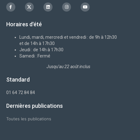
F
I
L
I
Y
a
c
i
n
o
c
o
n
s
u
e
n
k
t
t
b
-
e
a
u
Horaires d'été
o
x
d
g
b
o
i
r
e
k
n
a
-
m
Lundi, mardi, mercredi et vendredi : de 9h à 12h30
f
et de 14h à 17h30
Jeudi : de 14h à 17h30
Samedi : Fermé
Jusqu’au 22 août inclus
Standard
01 64 72 84 84
Dernières publications
Toutes les publications