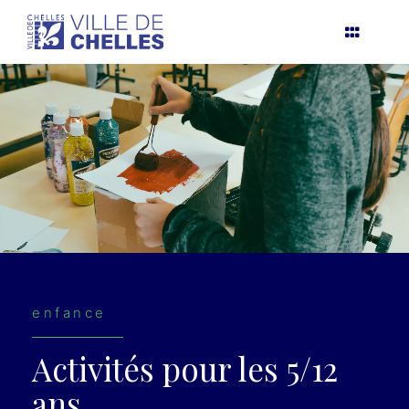
Aller
au
contenu
enfance
Activités p
our les 5/12
ans