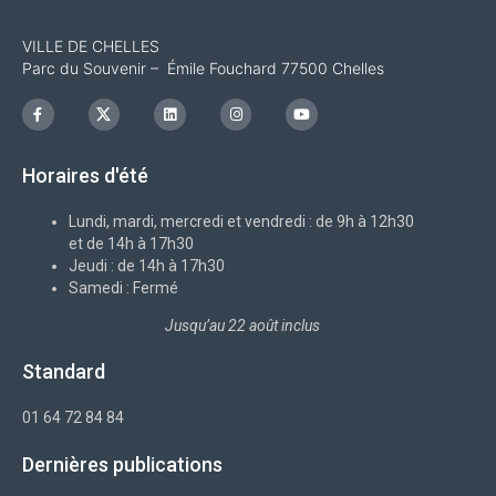
VILLE DE CHELLES
Parc du Souvenir – Émile Fouchard 77500 Chelles
F
I
L
I
Y
a
c
i
n
o
c
o
n
s
u
e
n
k
t
t
b
-
e
a
u
Horaires d'été
o
x
d
g
b
o
i
r
e
k
n
a
-
m
Lundi, mardi, mercredi et vendredi : de 9h à 12h30
f
et de 14h à 17h30
Jeudi : de 14h à 17h30
Samedi : Fermé
Jusqu’au 22 août inclus
Standard
01 64 72 84 84
Dernières publications