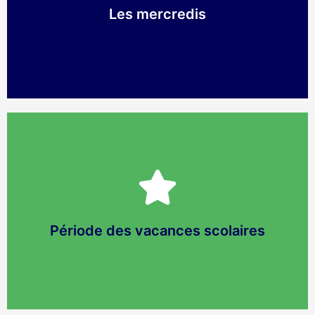
Les mercredis
Les réservations peuvent
s'effectuer et peuvent être
modifiées au plus tard, 16 jours
avant la période concernée.
Période des vacances scolaires