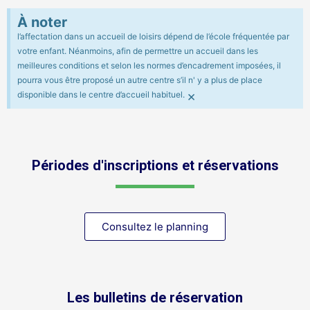
À noter
l’affectation dans un accueil de loisirs dépend de l’école fréquentée par
La réservation s’effectue dès leur
votre enfant. Néanmoins, afin de permettre un accueil dans les
mise en ligne, aux dates indiquées.
meilleures conditions et selon les normes d’encadrement imposées, il
pourra vous être proposé un autre centre s’il n' y a plus de place
Le règlement s’éffectue au moment
×
disponible dans le centre d’accueil habituel.
de la réservation, en ligne ou à
l’Hôtel de ville.
Périodes d'inscriptions et réservations
Consultez le planning
Les bulletins de réservation