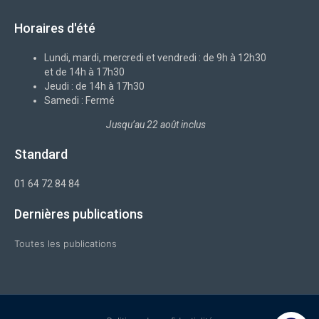
c
o
n
s
u
e
n
k
t
t
b
-
e
a
u
Horaires d'été
o
x
d
g
b
o
i
r
e
k
n
a
-
m
Lundi, mardi, mercredi et vendredi : de 9h à 12h30
f
et de 14h à 17h30
Jeudi : de 14h à 17h30
Samedi : Fermé
Jusqu’au 22 août inclus
Standard
01 64 72 84 84
Dernières publications
Toutes les publications