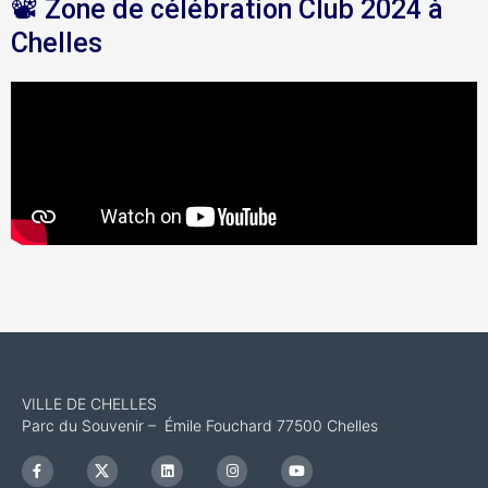
📽️ Zone de célébration Club 2024 à
Chelles
VILLE DE CHELLES
Parc du Souvenir – Émile Fouchard 77500 Chelles
F
I
L
I
Y
a
c
i
n
o