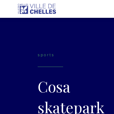
Aller
au
contenu
sports
Cosa
skatepark​​