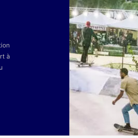
tion
rt à
u