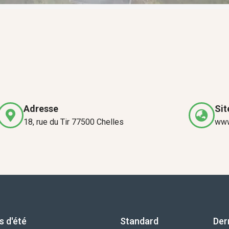
Adresse
Sit
18, rue du Tir 77500 Chelles
www
s d'été
Standard
Der