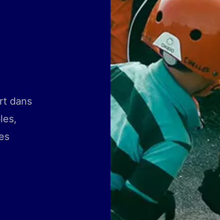
e
rt dans
les,
es