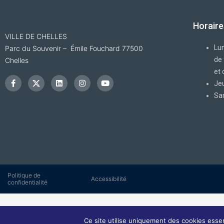
Horaire
VILLE DE CHELLES
Lun
Parc du Souvenir – Émile Fouchard 77500
de
Chelles
F
I
L
I
Y
et
a
c
i
n
o
c
o
n
s
u
Jeu
e
n
k
t
t
Sa
b
-
e
a
u
o
x
d
g
b
o
i
r
e
k
n
a
-
m
f
Politique de
Accessibilité
confidentialité
Ce site utilise uniquement des cookies ess