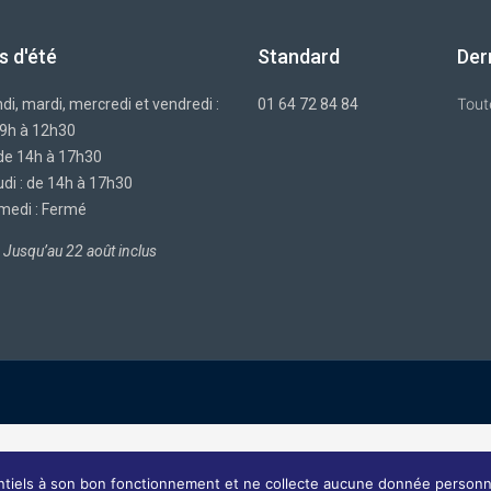
s d'été
Standard
Der
Tout
di, mardi, mercredi et vendredi :
01 64 72 84 84
 9h à 12h30
 de 14h à 17h30
di : de 14h à 17h30
medi : Fermé
Jusqu’au 22 août inclus
entiels à son bon fonctionnement et ne collecte aucune donnée personn