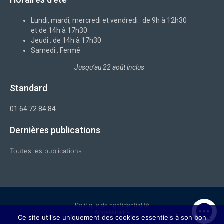
o
x
d
g
b
o
i
r
e
k
n
a
-
m
Lundi, mardi, mercredi et vendredi : de 9h à 12h30
f
et de 14h à 17h30
Jeudi : de 14h à 17h30
Samedi : Fermé
Jusqu’au 22 août inclus
Standard
01 64 72 84 84
Dernières publications
Toutes les publications
Politique de confidentialité
Accessibilité
Ce site utilise uniquement des cookies essentiels à son bon