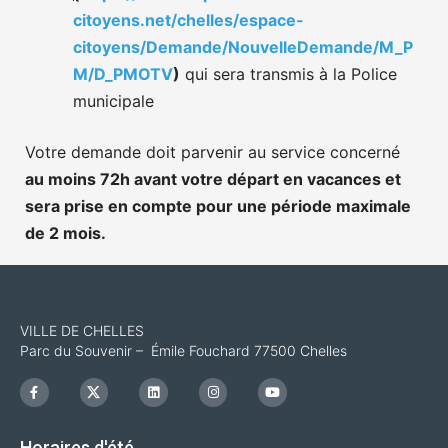
citoyens.net/chelles/espace-
citoyens/Demande/NouvelleDemande/M_P
M/D_PMOTV
)
qui sera transmis à la Police
municipale
Votre demande doit parvenir au service concerné
au moins 72h avant votre départ en vacances et
sera prise en compte pour une période maximale
de 2 mois.
VILLE DE CHELLES
Parc du Souvenir – Émile Fouchard 77500 Chelles
F
I
L
I
Y
a
c
i
n
o
c
o
n
s
u
e
n
k
t
t
b
-
e
a
u
Horaires d'été