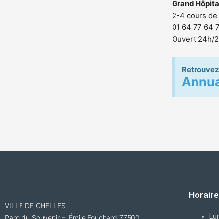
Grand Hôpital
2-4 cours de
01 64 77 64 
Ouvert 24h/
Retrouvez 
Annua
Horaire
VILLE DE CHELLES
Lun
Parc du Souvenir – Émile Fouchard 77500