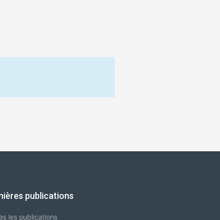
nières publications
es les publications