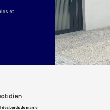
les et
otidien
l des bords de marne