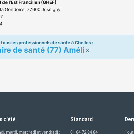
 de l’Est Francilien (GHEF)
 la Gondoire, 77600 Jossigny
77
24
tous les professionnels de santé à Chelles :
ire de santé (77) Améli
×
s d'été
Standard
Der
Tout
di, mardi, mercredi et vendredi :
01 64 72 84 84