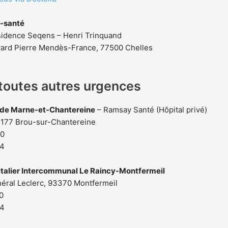
-santé
sidence Seqens – Henri Trinquand
vard Pierre Mendès-France, 77500 Chelles
toutes autres urgences
é de Marne-et-Chantereine
– Ramsay Santé (Hôpital privé)
7177 Brou-sur-Chantereine
00
24
talier Intercommunal Le Raincy-Montfermeil
néral Leclerc, 93370 Montfermeil
0
24