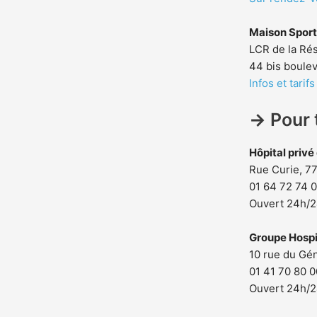
Maison Sport
LCR de la Ré
44 bis boule
Infos et tarifs
→
Pour 
Hôpital priv
Rue Curie, 7
01 64 72 74 
Ouvert 24h/
Groupe Hospi
10 rue du Gé
01 41 70 80 0
Ouvert 24h/