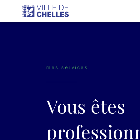
Aller
au
contenu
mes services
Vous êtes
profession