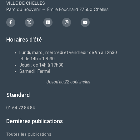
VILLE DE CHELLES
Parc du Souvenir – Émile Fouchard 77500 Chelles
F
I
L
I
Y
a
c
i
n
o
c
o
n
s
u
e
n
k
t
t
b
-
e
a
u
Horaires d'été
o
x
d
g
b
o
i
r
e
k
n
a
-
m
Lundi, mardi, mercredi et vendredi : de 9h à 12h30
f
et de 14h à 17h30
Jeudi : de 14h à 17h30
Samedi : Fermé
Jusqu’au 22 août inclus
Standard
01 64 72 84 84
Dernières publications
Toutes les publications