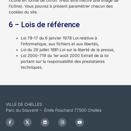
l’icône en forme de citron. (Peut être mettre une image de
l’icône). Vous pouvez à présent paramétrer chacun des
cookies du site.
6 – Lois de référence
Loi 78-17 du 6 janvier 1978 Loi relative à
l’informatique, aux fichiers et aux libertés,
Loi du 29 juillet 1881 Loi sur la liberté de la presse,
Loi 2000-719 du 1er août 2000 Extrait de la loi
portant sur la responsabilité des prestataires
techniques.
VILLE DE CHELLES
Parc du Souvenir – Émile Fouchard 77500 Chelles
F
I
L
I
Y
a
c
i
n
o
c
o
n
s
u