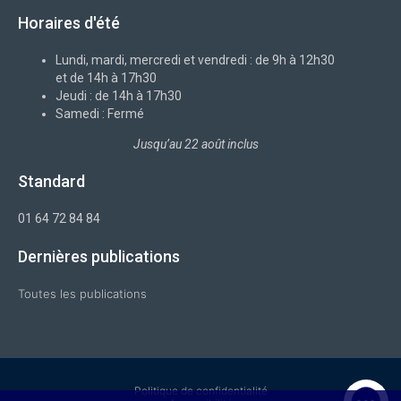
e
n
k
t
t
b
-
e
a
u
Horaires d'été
o
x
d
g
b
o
i
r
e
k
n
a
-
m
Lundi, mardi, mercredi et vendredi : de 9h à 12h30
f
et de 14h à 17h30
Jeudi : de 14h à 17h30
Samedi : Fermé
Jusqu’au 22 août inclus
Standard
01 64 72 84 84
Dernières publications
Toutes les publications
Politique de confidentialité