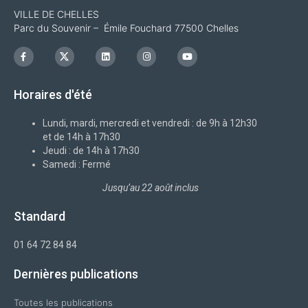
VILLE DE CHELLES
Parc du Souvenir – Émile Fouchard 77500 Chelles
F
I
L
I
Y
a
c
i
n
o
c
o
n
s
u
e
n
k
t
t
b
-
e
a
u
Horaires d'été
o
x
d
g
b
o
i
r
e
k
n
a
-
m
Lundi, mardi, mercredi et vendredi : de 9h à 12h30
f
et de 14h à 17h30
Jeudi : de 14h à 17h30
Samedi : Fermé
Jusqu’au 22 août inclus
Standard
01 64 72 84 84
Dernières publications
Toutes les publications