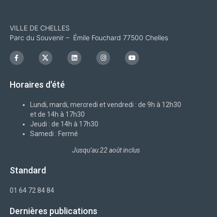
VILLE DE CHELLES
Parc du Souvenir – Émile Fouchard 77500 Chelles
F
I
L
I
Y
a
c
i
n
o
c
o
n
s
u
e
n
k
t
t
b
-
e
a
u
Horaires d'été
o
x
d
g
b
o
i
r
e
k
n
a
-
m
Lundi, mardi, mercredi et vendredi : de 9h à 12h30
f
et de 14h à 17h30
Jeudi : de 14h à 17h30
Samedi : Fermé
Jusqu’au 22 août inclus
Standard
01 64 72 84 84
Dernières publications