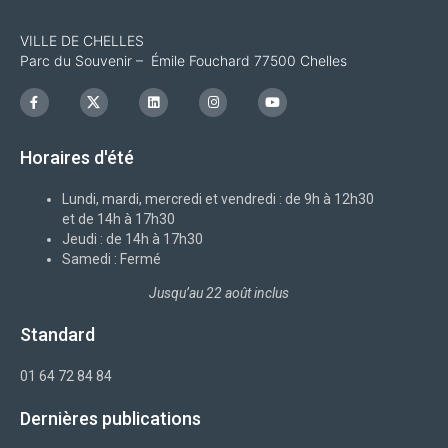
VILLE DE CHELLES
Parc du Souvenir – Émile Fouchard 77500 Chelles
F
I
L
I
Y
a
c
i
n
o
c
o
n
s
u
e
n
k
t
t
b
-
e
a
u
Horaires d'été
o
x
d
g
b
o
i
r
e
k
n
a
-
m
Lundi, mardi, mercredi et vendredi : de 9h à 12h30
f
et de 14h à 17h30
Jeudi : de 14h à 17h30
Samedi : Fermé
Jusqu’au 22 août inclus
Standard
01 64 72 84 84
Dernières publications