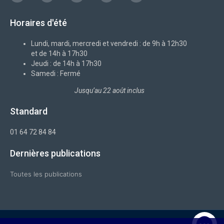
c
o
n
s
u
e
n
k
t
t
b
-
e
a
u
Horaires d'été
o
x
d
g
b
o
i
r
e
k
n
a
-
m
Lundi, mardi, mercredi et vendredi : de 9h à 12h30
f
et de 14h à 17h30
Jeudi : de 14h à 17h30
Samedi : Fermé
Jusqu’au 22 août inclus
Standard
01 64 72 84 84
Dernières publications
Toutes les publications