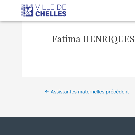
Aller
Navigation
au
de
contenu
l’article
Fatima HENRIQUES
←
Assistantes maternelles précédent