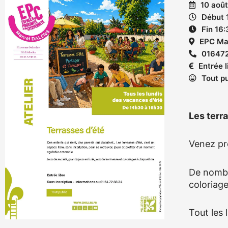
10 aoû
Début 
Fin 16
EPC Ma
01647
Entrée l
Tout pu
Les terra
Venez pr
De nombr
coloriage
Tout les 