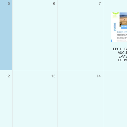
5
6
7
EPC HUB
AUCLE
ÉVAS
ESTI
12
13
14