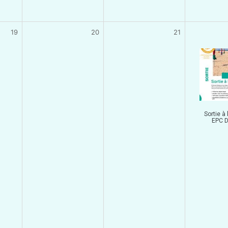
19
20
21
Sortie à 
EPC D