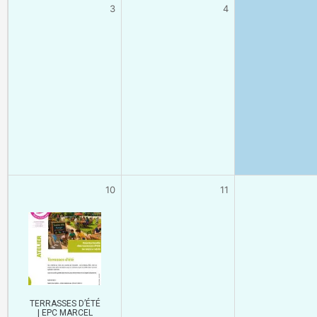
3
4
10
11
TERRASSES D’ÉTÉ
| EPC MARCEL