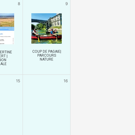
8
9
COUP DE PAGAIE|
ERTINE
PARCOURS
RT |
NATURE
ION
VALE
15
16