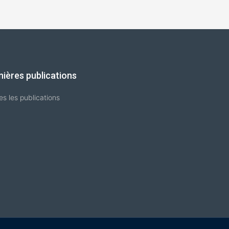
nières publications
es les publications