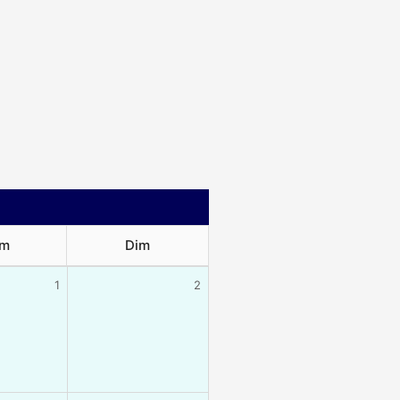
m
Dim
1
2