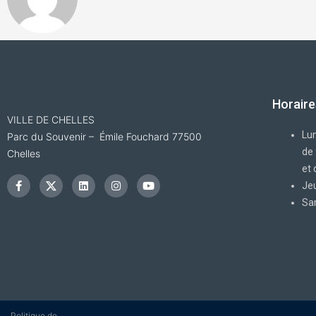
Horaire
VILLE DE CHELLES
Lun
Parc du Souvenir – Émile Fouchard 77500
de
Chelles
F
I
L
I
Y
et
a
c
i
n
o
c
o
n
s
u
Jeu
e
n
k
t
t
Sa
b
-
e
a
u
o
x
d
g
b
o
i
r
e
k
n
a
-
m
f
Politique de