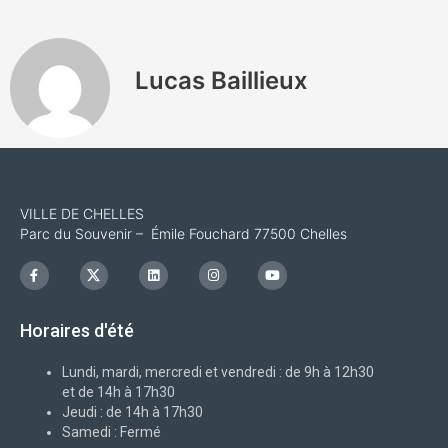
Lucas Baillieux
VILLE DE CHELLES
Parc du Souvenir – Émile Fouchard 77500 Chelles
F
I
L
I
Y
a
c
i
n
o
c
o
n
s
u
e
n
k
t
t
b
-
e
a
u
Horaires d'été
o
x
d
g
b
o
i
r
e
k
n
a
-
m
Lundi, mardi, mercredi et vendredi : de 9h à 12h30
f
et de 14h à 17h30
Jeudi : de 14h à 17h30
Samedi : Fermé